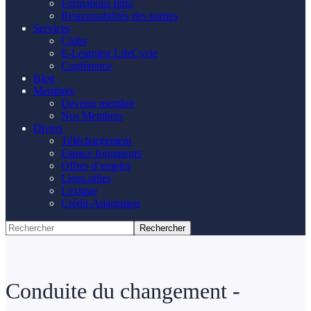
Formations Intra
Responsabilités des parties
Services
Clubs
E-Learning LifeCycle
Conférence
Blog
Membres
Devenir membre
Nos Membres
Divers
Téléchargement
Espace formateurs
Offres d’emploi
Liens utiles
Lexique
Crédit-Adaptation
Conduite du changement -