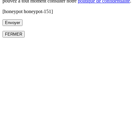
pouvez à tout moment consulter notre
politique de confidentialité
.
[honeypot honeypot-151]
FERMER