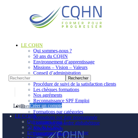
Panneau de gestion des cookies
LE CQHN
Qui sommes-nous ?
50 ans du CQHN
Environnement d’apprentissage
Missions – Vision – Valeurs
Conseil d’administration
Notre équipe
Procédure de suivi de la satisfaction clients
Les chèques formations
Nos agréments
Reconnaissance SPF Emploi
Login
Créer un compte
Formations
Formations par catégories
LE CQHN
Formations par date programmée
Qui sommes-nous ?
Formations par ordre alphabétique
50 ans du CQHN
Nos formateurs
Environnement d’apprentissage
Formations Intra