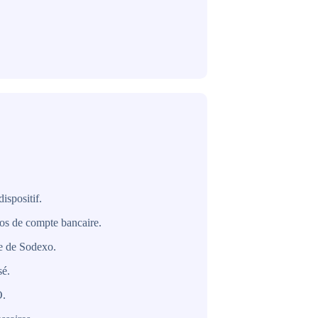
ispositif.
éros de compte bancaire.
re de Sodexo.
sé.
O.