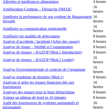
Allergies et intolérances alimentaires
4 heures
16
Amélioration Continue – Démarche DMAIC
heures
Améliorer la performance de son système de Management
16
Sécurité
heures
16
Améliorer sa communication relationnelle
heures
Améliorer ses qualités de négociateur
8 heures
Analyse d’accidents / incidents (Arbre des causes)
8 heures
Analyse de risque – Stérilité et Contamination
8 heures
Analyse de risques – HAZOP (Mod.1 Introduction)
8 heures
16
Analyse de risques – HAZOP (Mod.2 Leader)
heures
16
Analyse Environnementale et contexte de l’organisme
heures
Analyse graphique de données (Mod.1)
8 heures
Analyser et gérer les risques financiers liés aux
16
fournisseurs
heures
Analyses des risques pour la ligne hiérarchique
8 heures
Animer un tableau de bord en 10 minutes
8 heures
Audit des fournisseurs de systèmes automatisés et
16
informatisés
heures