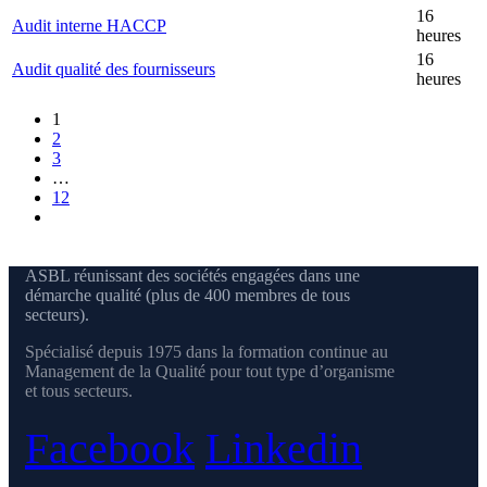
16
Audit interne HACCP
heures
16
Audit qualité des fournisseurs
heures
1
2
3
…
12
ASBL réunissant des sociétés engagées dans une
démarche qualité (plus de 400 membres de tous
secteurs).
Spécialisé depuis 1975 dans la formation continue au
Management de la Qualité pour tout type d’organisme
et tous secteurs.
Facebook
Linkedin