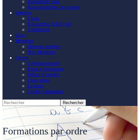
Formations Intra
Responsabilités des parties
Services
Clubs
E-Learning LifeCycle
Conférence
Blog
Membres
Devenir membre
Nos Membres
Divers
Téléchargement
Espace formateurs
Offres d’emploi
Liens utiles
Lexique
Crédit-Adaptation
Formations par ordre