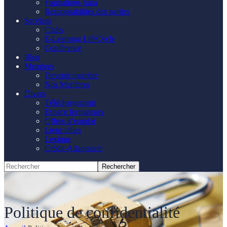
Formations Intra
Responsabilités des parties
Services
Clubs
E-Learning LifeCycle
Conférence
Blog
Membres
Devenir membre
Nos Membres
Divers
Téléchargement
Espace formateurs
Offres d’emploi
Liens utiles
Lexique
Crédit-Adaptation
Politique de confidentialité