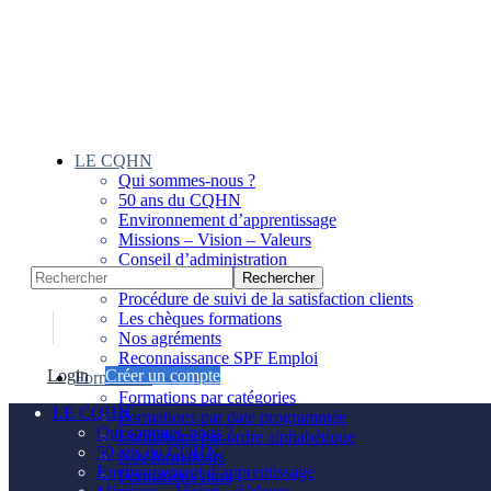
Panneau de gestion des cookies
LE CQHN
Qui sommes-nous ?
50 ans du CQHN
Environnement d’apprentissage
Missions – Vision – Valeurs
Conseil d’administration
Notre équipe
Procédure de suivi de la satisfaction clients
Les chèques formations
Nos agréments
Reconnaissance SPF Emploi
Login
Créer un compte
Formations
Formations par catégories
LE CQHN
Formations par date programmée
Qui sommes-nous ?
Formations par ordre alphabétique
50 ans du CQHN
Nos formateurs
Environnement d’apprentissage
Formations Intra