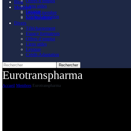
Offres d’emploi
Blog
Liens utiles
Membres
Lexique
Devenir membre
Crédit-Adaptation
Nos Membres
Divers
Téléchargement
Espace formateurs
Offres d’emploi
Liens utiles
Lexique
Crédit-Adaptation
Eurotranspharma
Accueil
Membres
Eurotranspharma