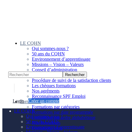
Panneau de gestion des cookies
LE CQHN
Qui sommes-nous ?
50 ans du CQHN
Environnement d’apprentissage
Missions – Vision – Valeurs
Conseil d’administration
Notre équipe
Procédure de suivi de la satisfaction clients
Les chèques formations
Nos agréments
Reconnaissance SPF Emploi
Login
Créer un compte
Formations
Formations par catégories
LE CQHN
Formations par date programmée
Qui sommes-nous ?
Formations par ordre alphabétique
50 ans du CQHN
Nos formateurs
Environnement d’apprentissage
Formations Intra