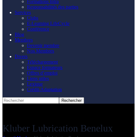
Formations Intra
Responsabilités des parties
Services
Clubs
E-Learning LifeCycle
Conférence
Blog
Membres
Devenir membre
Nos Membres
Divers
Téléchargement
Espace formateurs
Offres d’emploi
Liens utiles
Lexique
Crédit-Adaptation
Kluber Lubrication Benelux