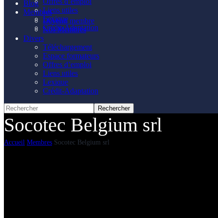
Offres d’emploi
Blog
Liens utiles
Membres
Lexique
Devenir membre
Crédit-Adaptation
Nos Membres
Divers
Téléchargement
Espace formateurs
Offres d’emploi
Liens utiles
Lexique
Crédit-Adaptation
Socotec Belgium srl
Accueil
Membres
Socotec Belgium srl