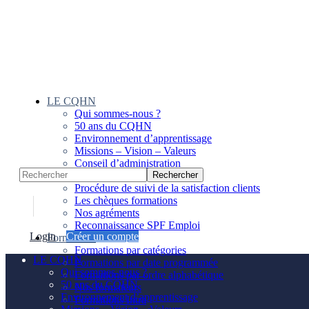
Panneau de gestion des cookies
LE CQHN
Qui sommes-nous ?
50 ans du CQHN
Environnement d’apprentissage
Missions – Vision – Valeurs
Conseil d’administration
Notre équipe
Procédure de suivi de la satisfaction clients
Les chèques formations
Nos agréments
Reconnaissance SPF Emploi
Login
Créer un compte
Formations
Formations par catégories
LE CQHN
Formations par date programmée
Qui sommes-nous ?
Formations par ordre alphabétique
50 ans du CQHN
Nos formateurs
Environnement d’apprentissage
Formations Intra