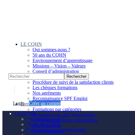
Panneau de gestion des cookies
LE CQHN
Qui sommes-nous ?
50 ans du CQHN
Environnement d’apprentissage
Missions – Vision – Valeurs
Conseil d’administration
Notre équipe
Procédure de suivi de la satisfaction clients
Les chèques formations
Nos agréments
Reconnaissance SPF Emploi
Login
Créer un compte
Formations
Formations par catégories
LE CQHN
Formations par date programmée
Qui sommes-nous ?
Formations par ordre alphabétique
50 ans du CQHN
Nos formateurs
Environnement d’apprentissage
Formations Intra