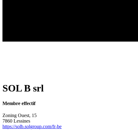
SOL B srl
Membre effectif
Zoning Ouest, 15
7860 Lessines
https://solb.solgroup.com/fr-be