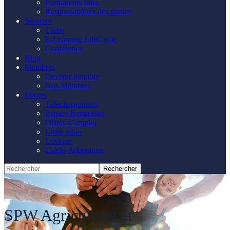
Formations Intra
Responsabilités des parties
Services
Clubs
E-Learning LifeCycle
Conférence
Blog
Membres
Devenir membre
Nos Membres
Divers
Téléchargement
Espace formateurs
Offres d’emploi
Liens utiles
Lexique
Crédit-Adaptation
SPW Agriculture et