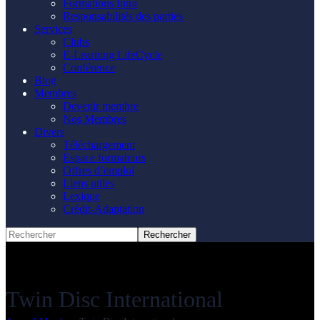
Formations Intra
Responsabilités des parties
Services
Clubs
E-Learning LifeCycle
Conférence
Blog
Membres
Devenir membre
Nos Membres
Divers
Téléchargement
Espace formateurs
Offres d’emploi
Liens utiles
Lexique
Crédit-Adaptation
Twin Disc International