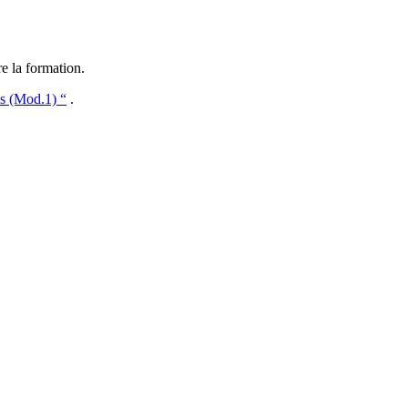
re la formation.
s (Mod.1) “
.