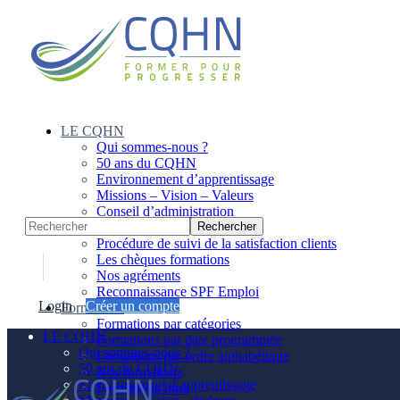
Panneau de gestion des cookies
LE CQHN
Qui sommes-nous ?
50 ans du CQHN
Environnement d’apprentissage
Missions – Vision – Valeurs
Conseil d’administration
Notre équipe
Procédure de suivi de la satisfaction clients
Les chèques formations
Nos agréments
Reconnaissance SPF Emploi
Login
Créer un compte
Formations
Formations par catégories
LE CQHN
Formations par date programmée
Qui sommes-nous ?
Formations par ordre alphabétique
50 ans du CQHN
Nos formateurs
Environnement d’apprentissage
Formations Intra