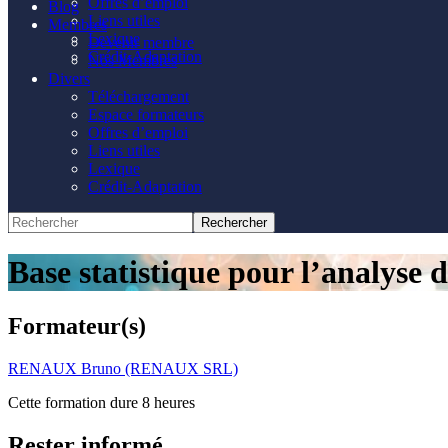
Offres d’emploi
Blog
Liens utiles
Membres
Lexique
Devenir membre
Crédit-Adaptation
Nos Membres
Divers
Téléchargement
Espace formateurs
Offres d’emploi
Liens utiles
Lexique
Crédit-Adaptation
Base statistique pour l’analyse
Formateur(s)
RENAUX Bruno (RENAUX SRL)
Cette formation dure 8 heures
Rester informé