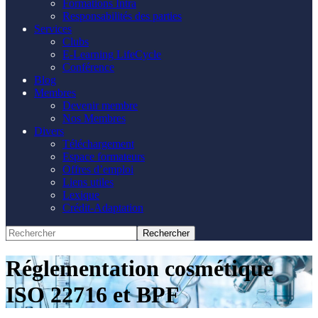
Formations Intra
Responsabilités des parties
Services
Clubs
E-Learning LifeCycle
Conférence
Blog
Membres
Devenir membre
Nos Membres
Divers
Téléchargement
Espace formateurs
Offres d’emploi
Liens utiles
Lexique
Crédit-Adaptation
Réglementation cosmétique
ISO 22716 et BPF