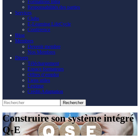
Formations Intra
Responsabilités des parties
Services
Clubs
E-Learning LifeCycle
Conférence
Blog
Membres
Devenir membre
Nos Membres
Divers
Téléchargement
Espace formateurs
Offres d’emploi
Liens utiles
Lexique
Crédit-Adaptation
Construire son système intégré
Q-E