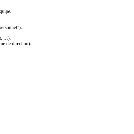
quipe.
personnel”).
s, …).
ue de direction).