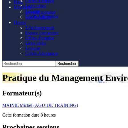
Offres d’emploi
Blog
Liens utiles
Membres
Lexique
Devenir membre
Crédit-Adaptation
Nos Membres
Divers
Téléchargement
Espace formateurs
Offres d’emploi
Liens utiles
Lexique
Crédit-Adaptation
Pratique du Management Envi
Formateur(s)
MAINIL Michel (AGUIDE TRAINING)
Cette formation dure 8 heures
Prochaines sessions