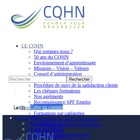
Panneau de gestion des cookies
LE CQHN
Qui sommes-nous ?
50 ans du CQHN
Environnement d’apprentissage
Missions – Vision – Valeurs
Conseil d’administration
Notre équipe
Procédure de suivi de la satisfaction clients
Les chèques formations
Nos agréments
Reconnaissance SPF Emploi
Login
Créer un compte
Formations
Formations par catégories
LE CQHN
Formations par date programmée
Qui sommes-nous ?
Formations par ordre alphabétique
50 ans du CQHN
Nos formateurs
Environnement d’apprentissage
Formations Intra