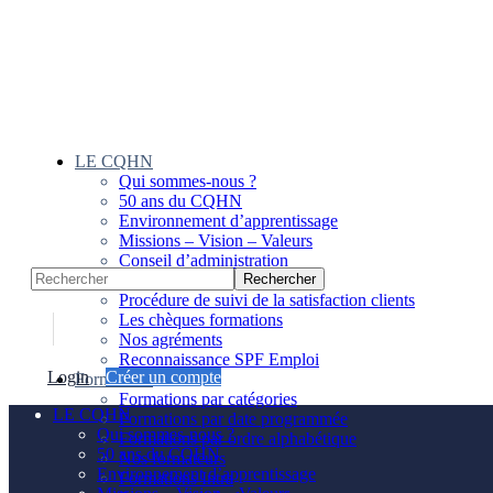
Panneau de gestion des cookies
LE CQHN
Qui sommes-nous ?
50 ans du CQHN
Environnement d’apprentissage
Missions – Vision – Valeurs
Conseil d’administration
Notre équipe
Procédure de suivi de la satisfaction clients
Les chèques formations
Nos agréments
Reconnaissance SPF Emploi
Login
Créer un compte
Formations
Formations par catégories
LE CQHN
Formations par date programmée
Qui sommes-nous ?
Formations par ordre alphabétique
50 ans du CQHN
Nos formateurs
Environnement d’apprentissage
Formations Intra