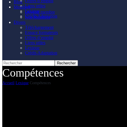
Offres d’emploi
Blog
Liens utiles
Membres
Lexique
Devenir membre
Crédit-Adaptation
Nos Membres
Divers
Téléchargement
Espace formateurs
Offres d’emploi
Liens utiles
Lexique
Crédit-Adaptation
Compétences
Accueil
Lexique
Compétences