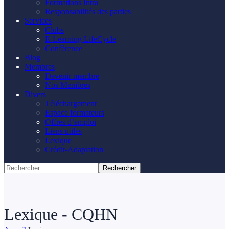
Formations Intra
Responsabilités des parties
Services
Clubs
E-Learning LifeCycle
Conférence
Blog
Membres
Devenir membre
Nos Membres
Divers
Téléchargement
Espace formateurs
Offres d’emploi
Liens utiles
Lexique
Crédit-Adaptation
Lexique - CQHN