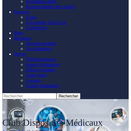
Formations Intra
Responsabilités des parties
Services
Clubs
E-Learning LifeCycle
Conférence
Blog
Membres
Devenir membre
Nos Membres
Divers
Téléchargement
Espace formateurs
Offres d’emploi
Liens utiles
Lexique
Crédit-Adaptation
Club Dispositifs Médicaux