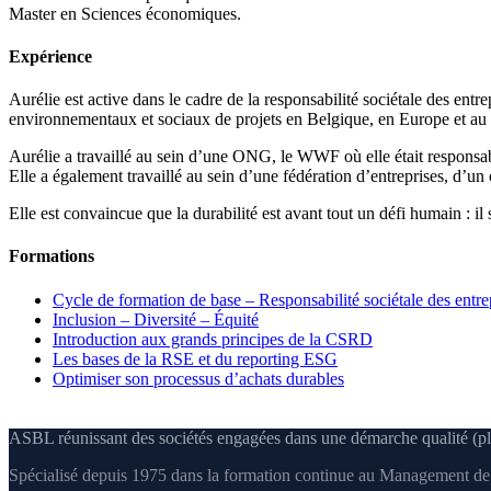
Master en Sciences économiques.
Expérience
Aurélie est active dans le cadre de la responsabilité sociétale des en
environnementaux et sociaux de projets en Belgique, en Europe et au n
Aurélie a travaillé au sein d’une ONG, le WWF où elle était responsab
Elle a également travaillé au sein d’une fédération d’entreprises, d’un
Elle est convaincue que la durabilité est avant tout un défi humain : il 
Formations
Cycle de formation de base – Responsabilité sociétale des entre
Inclusion – Diversité – Équité
Introduction aux grands principes de la CSRD
Les bases de la RSE et du reporting ESG
Optimiser son processus d’achats durables
ASBL réunissant des sociétés engagées dans une démarche qualité (pl
Spécialisé depuis 1975 dans la formation continue au Management de l