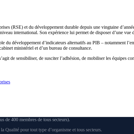
treprises (RSE) et du développement durable depuis une vingtaine d’anné
iveau international. Son expérience lui permet de disposer d’une vue d’
le du développement d’indicateurs alternatifs au PIB – notamment l’empr
 cabinet ministériel et d’un bureau de consultance.
s’agit de sensibiliser, de susciter l’adhésion, de mobiliser les équipes co
prises
us de 400 membres de tous secteurs).
a Qualité pour tout type d’organisme et tous secteurs.