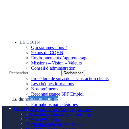
Panneau de gestion des cookies
LE CQHN
Qui sommes-nous ?
50 ans du CQHN
Environnement d’apprentissage
Missions – Vision – Valeurs
Conseil d’administration
Notre équipe
Procédure de suivi de la satisfaction clients
Les chèques formations
Nos agréments
Reconnaissance SPF Emploi
Login
Créer un compte
Formations
Formations par catégories
LE CQHN
Formations par date programmée
Qui sommes-nous ?
Formations par ordre alphabétique
50 ans du CQHN
Nos formateurs
Environnement d’apprentissage
Formations Intra