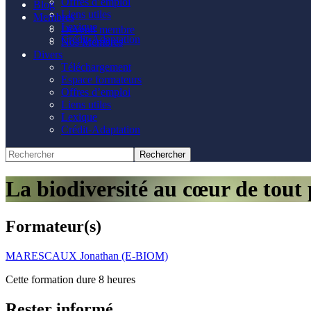
Offres d’emploi
Blog
Liens utiles
Membres
Lexique
Devenir membre
Crédit-Adaptation
Nos Membres
Divers
Téléchargement
Espace formateurs
Offres d’emploi
Liens utiles
Lexique
Crédit-Adaptation
La biodiversité au cœur de tout 
Formateur(s)
MARESCAUX Jonathan (E-BIOM)
Cette formation dure 8 heures
Rester informé