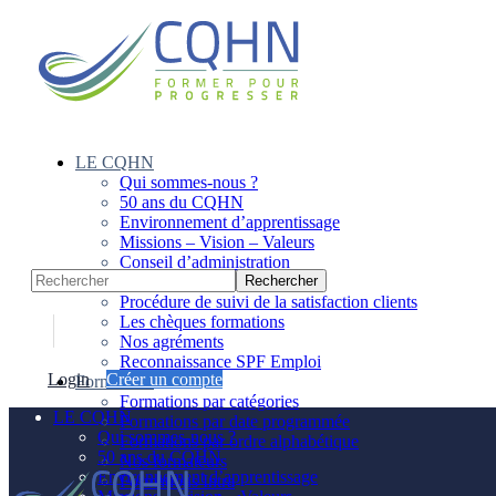
Panneau de gestion des cookies
LE CQHN
Qui sommes-nous ?
50 ans du CQHN
Environnement d’apprentissage
Missions – Vision – Valeurs
Conseil d’administration
Notre équipe
Procédure de suivi de la satisfaction clients
Les chèques formations
Nos agréments
Reconnaissance SPF Emploi
Login
Créer un compte
Formations
Formations par catégories
LE CQHN
Formations par date programmée
Qui sommes-nous ?
Formations par ordre alphabétique
50 ans du CQHN
Nos formateurs
Environnement d’apprentissage
Formations Intra