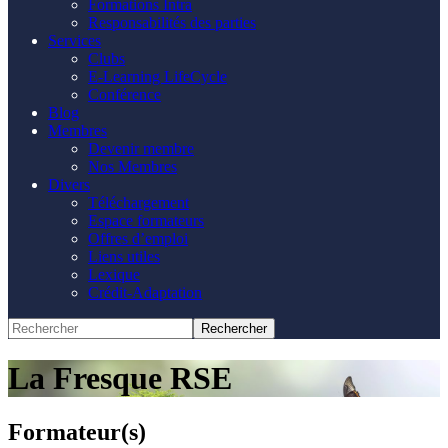
Formations Intra
Responsabilités des parties
Services
Clubs
E-Learning LifeCycle
Conférence
Blog
Membres
Devenir membre
Nos Membres
Divers
Téléchargement
Espace formateurs
Offres d’emploi
Liens utiles
Lexique
Crédit-Adaptation
La Fresque RSE
Formateur(s)