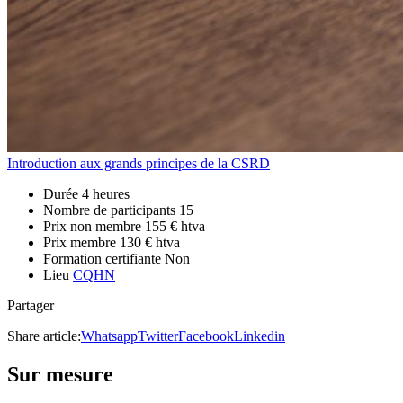
Introduction aux grands principes de la CSRD
Durée
4 heures
Nombre de participants
15
Prix non membre
155 € htva
Prix membre
130 € htva
Formation certifiante
Non
Lieu
CQHN
Partager
Share article:
Whatsapp
Twitter
Facebook
Linkedin
Sur mesure