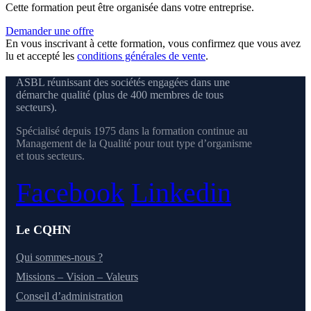
Cette formation peut être organisée dans votre entreprise.
Demander une offre
En vous inscrivant à cette formation, vous confirmez que vous avez
lu et accepté les
conditions générales de vente
.
ASBL réunissant des sociétés engagées dans une
démarche qualité (plus de 400 membres de tous
secteurs).
Spécialisé depuis 1975 dans la formation continue au
Management de la Qualité pour tout type d’organisme
et tous secteurs.
Facebook
Linkedin
Le CQHN
Qui sommes-nous ?
Missions – Vision – Valeurs
Conseil d’administration