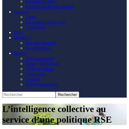
Formations Intra
Responsabilités des parties
Services
Clubs
E-Learning LifeCycle
Conférence
Blog
Membres
Devenir membre
Nos Membres
Divers
Téléchargement
Espace formateurs
Offres d’emploi
Liens utiles
Lexique
Crédit-Adaptation
L’intelligence collective au
service d’une politique RSE