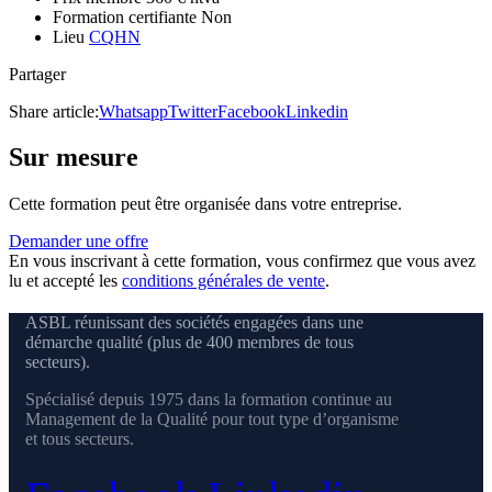
Formation certifiante
Non
Lieu
CQHN
Partager
Share article:
Whatsapp
Twitter
Facebook
Linkedin
Sur mesure
Cette formation peut être organisée dans votre entreprise.
Demander une offre
En vous inscrivant à cette formation, vous confirmez que vous avez
lu et accepté les
conditions générales de vente
.
ASBL réunissant des sociétés engagées dans une
démarche qualité (plus de 400 membres de tous
secteurs).
Spécialisé depuis 1975 dans la formation continue au
Management de la Qualité pour tout type d’organisme
et tous secteurs.