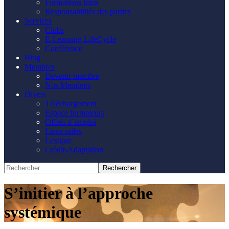
Formations Intra
Responsabilités des parties
Services
Clubs
E-Learning LifeCycle
Conférence
Blog
Membres
Devenir membre
Nos Membres
Divers
Téléchargement
Espace formateurs
Offres d’emploi
Liens utiles
Lexique
Crédit-Adaptation
S’initier à l’approche
systémique