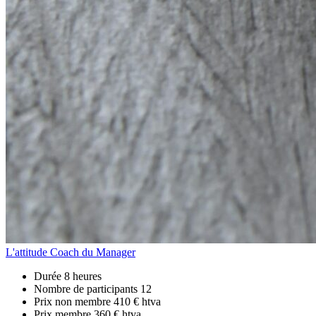
L'attitude Coach du Manager
Durée
8 heures
Nombre de participants
12
Prix non membre
410 € htva
Prix membre
360 € htva