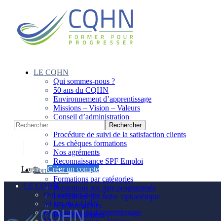
Panneau de gestion des cookies
LE CQHN
Qui sommes-nous ?
50 ans du CQHN
Environnement d’apprentissage
Missions – Vision – Valeurs
Conseil d’administration
Notre équipe
Procédure de suivi de la satisfaction clients
Les chèques formations
Nos agréments
Reconnaissance SPF Emploi
Login
Créer un compte
Formations
Formations par catégories
LE CQHN
Formations par date programmée
Qui sommes-nous ?
Formations par ordre alphabétique
50 ans du CQHN
Nos formateurs
Environnement d’apprentissage
Formations Intra