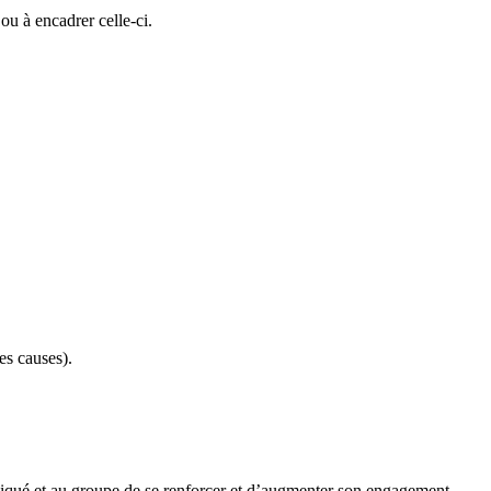
ou à encadrer celle-ci.
es causes).
pliqué et au groupe de se renforcer et d’augmenter son engagement.