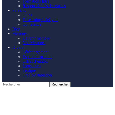
Formations Intra
Responsabilités des parties
Services
Clubs
E-Learning LifeCycle
Conférence
Blog
Membres
Devenir membre
Nos Membres
Divers
Téléchargement
Espace formateurs
Offres d’emploi
Liens utiles
Lexique
Crédit-Adaptation