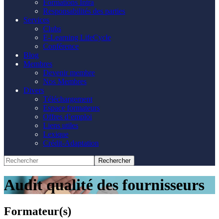
Formations Intra
Responsabilités des parties
Services
Clubs
E-Learning LifeCycle
Conférence
Blog
Membres
Devenir membre
Nos Membres
Divers
Téléchargement
Espace formateurs
Offres d’emploi
Liens utiles
Lexique
Crédit-Adaptation
Audit qualité des fournisseurs
Formateur(s)