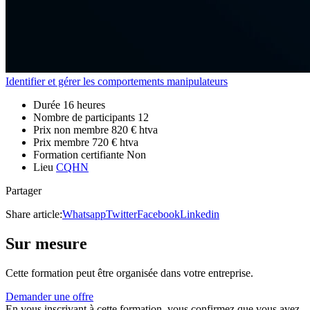
Identifier et gérer les comportements manipulateurs
Durée
16 heures
Nombre de participants
12
Prix non membre
820 € htva
Prix membre
720 € htva
Formation certifiante
Non
Lieu
CQHN
Partager
Share article:
Whatsapp
Twitter
Facebook
Linkedin
Sur mesure
Cette formation peut être organisée dans votre entreprise.
Demander une offre
En vous inscrivant à cette formation, vous confirmez que vous avez