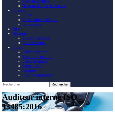
Formations Intra
Responsabilités des parties
Services
Clubs
E-Learning LifeCycle
Conférence
Blog
Membres
Devenir membre
Nos Membres
Divers
Téléchargement
Espace formateurs
Offres d’emploi
Liens utiles
Lexique
Crédit-Adaptation
Auditeur interne ISO
13485:2016