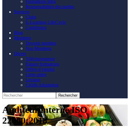
Formations Intra
Responsabilités des parties
Services
Clubs
E-Learning LifeCycle
Conférence
Blog
Membres
Devenir membre
Nos Membres
Divers
Téléchargement
Espace formateurs
Offres d’emploi
Liens utiles
Lexique
Crédit-Adaptation
Auditeur interne ISO
22000:2018