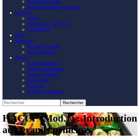
Formations Intra
Responsabilités des parties
Services
Clubs
E-Learning LifeCycle
Conférence
Blog
Membres
Devenir membre
Nos Membres
Divers
Téléchargement
Espace formateurs
Offres d’emploi
Liens utiles
Lexique
Crédit-Adaptation
HACCP (Mod.1) : Introduction
aux grands principes