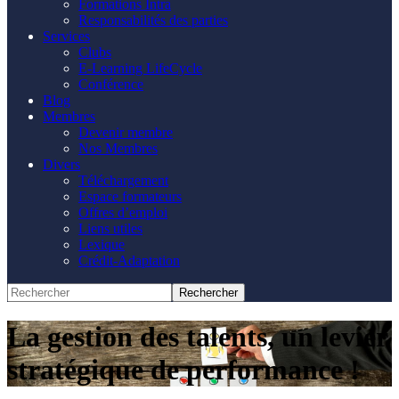
Formations Intra
Responsabilités des parties
Services
Clubs
E-Learning LifeCycle
Conférence
Blog
Membres
Devenir membre
Nos Membres
Divers
Téléchargement
Espace formateurs
Offres d’emploi
Liens utiles
Lexique
Crédit-Adaptation
La gestion des talents, un levier
stratégique de performance !