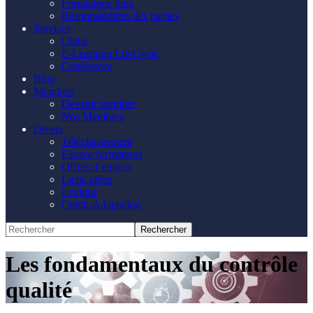
Formations Intra
Responsabilités des parties
Services
Clubs
E-Learning LifeCycle
Conférence
Blog
Membres
Devenir membre
Nos Membres
Divers
Téléchargement
Espace formateurs
Offres d’emploi
Liens utiles
Lexique
Crédit-Adaptation
Les fondamentaux du contrôle
qualité