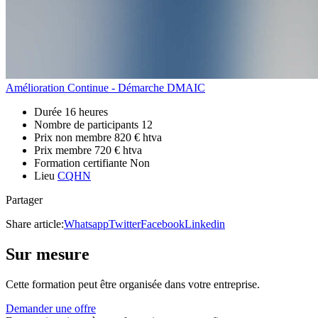
Amélioration Continue - Démarche DMAIC
Durée
16 heures
Nombre de participants
12
Prix non membre
820 € htva
Prix membre
720 € htva
Formation certifiante
Non
Lieu
CQHN
Partager
Share article:
Whatsapp
Twitter
Facebook
Linkedin
Sur mesure
Cette formation peut être organisée dans votre entreprise.
Demander une offre