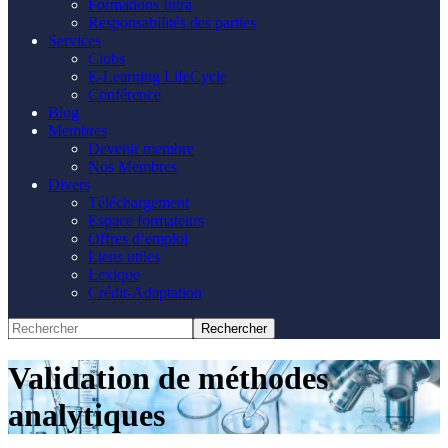
Formations Intra
Responsabilités des parties
Services
Clubs
E-Learning LifeCycle
Conférence
Blog
Membres
Devenir membre
Nos Membres
Divers
Téléchargement
Espace formateurs
Offres d’emploi
Liens utiles
Lexique
Crédit-Adaptation
Validation de méthodes
analytiques