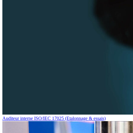
Auditeur interne ISO/IEC 17025 (Etalonnage & essais)