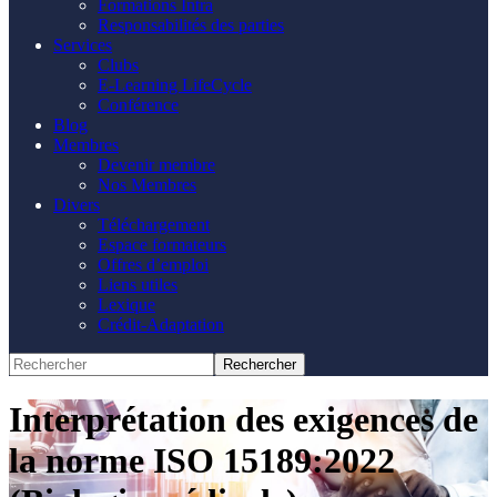
Formations Intra
Responsabilités des parties
Services
Clubs
E-Learning LifeCycle
Conférence
Blog
Membres
Devenir membre
Nos Membres
Divers
Téléchargement
Espace formateurs
Offres d’emploi
Liens utiles
Lexique
Crédit-Adaptation
Interprétation des exigences de
la norme ISO 15189:2022