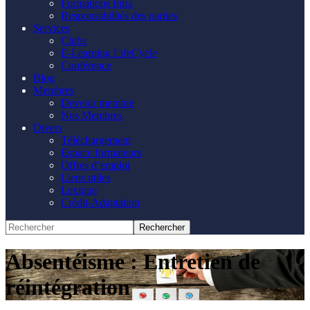
Formations Intra
Responsabilités des parties
Services
Clubs
E-Learning LifeCycle
Conférence
Blog
Membres
Devenir membre
Nos Membres
Divers
Téléchargement
Espace formateurs
Offres d’emploi
Liens utiles
Lexique
Crédit-Adaptation
Absentéisme : Entretien de
réintégration