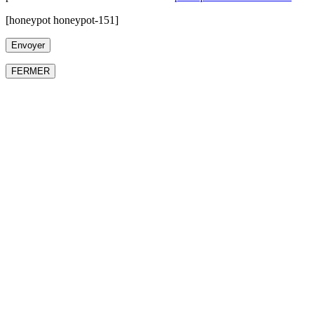
[honeypot honeypot-151]
FERMER