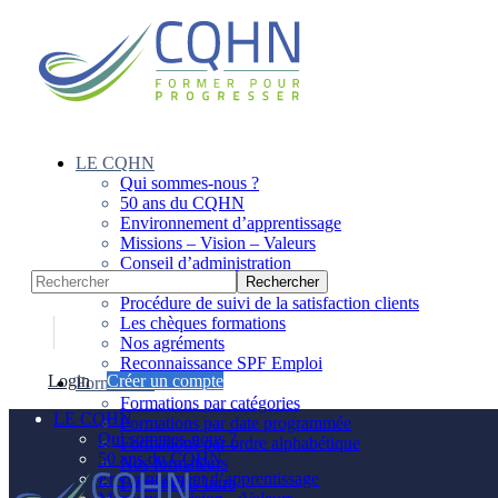
Panneau de gestion des cookies
LE CQHN
Qui sommes-nous ?
50 ans du CQHN
Environnement d’apprentissage
Missions – Vision – Valeurs
Conseil d’administration
Notre équipe
Procédure de suivi de la satisfaction clients
Les chèques formations
Nos agréments
Reconnaissance SPF Emploi
Login
Créer un compte
Formations
Formations par catégories
LE CQHN
Formations par date programmée
Qui sommes-nous ?
Formations par ordre alphabétique
50 ans du CQHN
Nos formateurs
Environnement d’apprentissage
Formations Intra