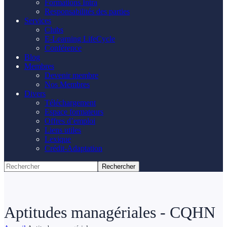
Formations Intra
Responsabilités des parties
Services
Clubs
E-Learning LifeCycle
Conférence
Blog
Membres
Devenir membre
Nos Membres
Divers
Téléchargement
Espace formateurs
Offres d’emploi
Liens utiles
Lexique
Crédit-Adaptation
Aptitudes managériales - CQHN